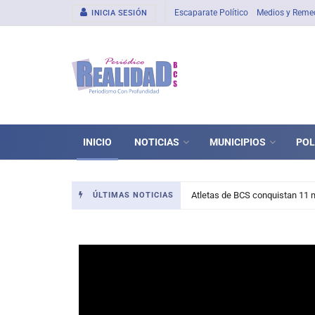
Escaparate Político
Medios y Reme
INICIA SESIÓN
Realidad BCS
INICIO
NOTICIAS
MUNICIPIOS
POL
Atletas de BCS conquistan 11 
ÚLTIMAS NOTICIAS