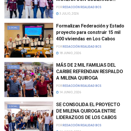
CERCANOS Y RESULTADOS
POR
REDACCIÓN REALIDAD BCS
COMPROBADOS
3 JULIO, 2026
Formalizan Federación y Estado
LOCAL
proyecto para construir 15 mil
400 viviendas en Los Cabos
POR
REDACCIÓN REALIDAD BCS
18 JUNIO, 2026
MÁS DE 2 MIL FAMILIAS DEL
LOCAL
CARIBE REFRENDAN RESPALDO
A MILENA QUIROGA
POR
REDACCIÓN REALIDAD BCS
14 JUNIO, 2026
SE CONSOLIDA EL PROYECTO
LOCAL
DE MILENA QUIROGA ENTRE
LIDERAZGOS DE LOS CABOS
POR
REDACCIÓN REALIDAD BCS