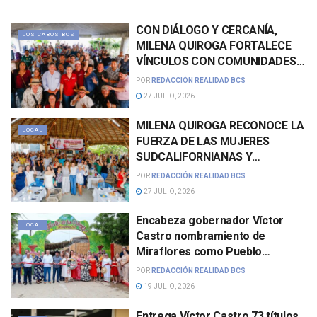
CON DIÁLOGO Y CERCANÍA,
LOS CABOS BCS
MILENA QUIROGA FORTALECE
VÍNCULOS CON COMUNIDADES
DEL NORTE DE LOS CABOS
POR
REDACCIÓN REALIDAD BCS
27 JULIO, 2026
MILENA QUIROGA RECONOCE LA
LOCAL
FUERZA DE LAS MUJERES
SUDCALIFORNIANAS Y
REFRENDA SU COMPROMISO
POR
REDACCIÓN REALIDAD BCS
CON SUS DERECHOS
27 JULIO, 2026
Encabeza gobernador Víctor
LOCAL
Castro nombramiento de
Miraflores como Pueblo
Histórico de México
POR
REDACCIÓN REALIDAD BCS
19 JULIO, 2026
Entrega Víctor Castro 73 títulos