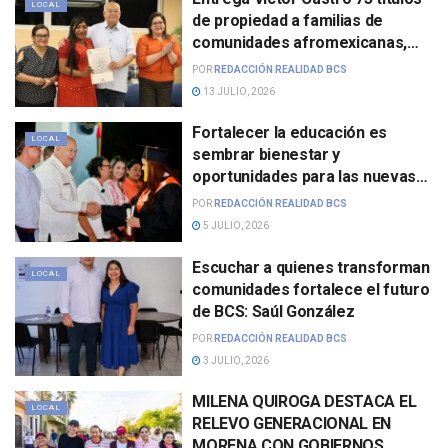
LOCAL
de propiedad a familias de
comunidades afromexicanas,
indígenas y grupos prioritarios
POR
REDACCIÓN REALIDAD BCS
en Los Cabos
13 JULIO, 2026
Fortalecer la educación es
LOCAL
sembrar bienestar y
oportunidades para las nuevas
generaciones: Víctor Castro
POR
REDACCIÓN REALIDAD BCS
5 JULIO, 2026
Escuchar a quienes transforman
LOCAL
comunidades fortalece el futuro
de BCS: Saúl González
POR
REDACCIÓN REALIDAD BCS
3 JULIO, 2026
MILENA QUIROGA DESTACA EL
LOCAL
RELEVO GENERACIONAL EN
MORENA CON GOBIERNOS