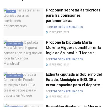
Proponen secretarías técnicas
LOCAL
para las comisiones
parlamentarias
POR
REDACCIÓN REALIDAD BCS
15 FEBRERO, 2024
Propone la Diputada María
MUNICIPIOS
Moreno Higuera constituir en la
legislación local la “Licencia
Menstrual”
POR
REDACCIÓN REALIDAD BCS
15 FEBRERO, 2024
Exhorta diputada al Gobierno del
MUNICIPIOS
Estado, Municipio e INSUDE a
crear espacios para el deporte
en Mulegé
POR
REDACCIÓN REALIDAD BCS
15 FEBRERO, 2024
Respaldan diputadas de Morena