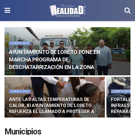
LORETO BCS
AYUNTAMIENTO DE LORETO PONE EN
MARCHA PROGRAMA DE
DESCHATARRIZACIÓN EN LA ZONA
URBANA
LORETO BCS
LORETO BCS
ANTE LAS ALTAS TEMPERATURAS DE
FORTALEC
CALOR, XI AYUNTAMIENTO DE LORETO
INFRAEST
REFUERZA EL LLAMADO A PROTEGER A
REPARACIO
LAS FAMILIAS
COLONIA 
Municipios