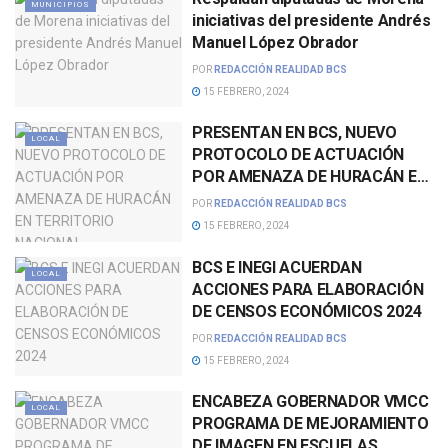
MUNICIPIOS
iniciativas del presidente Andrés
Manuel López Obrador
POR
REDACCIÓN REALIDAD BCS
15 FEBRERO, 2024
PRESENTAN EN BCS, NUEVO
LOCAL
PROTOCOLO DE ACTUACIÓN
POR AMENAZA DE HURACÁN EN
TERRITORIO NACIONAL
POR
REDACCIÓN REALIDAD BCS
15 FEBRERO, 2024
BCS E INEGI ACUERDAN
LOCAL
ACCIONES PARA ELABORACIÓN
DE CENSOS ECONÓMICOS 2024
POR
REDACCIÓN REALIDAD BCS
15 FEBRERO, 2024
ENCABEZA GOBERNADOR VMCC
LOCAL
PROGRAMA DE MEJORAMIENTO
DE IMAGEN EN ESCUELAS