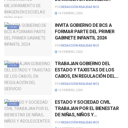
PÚBLICAS
POR
REDACCIÓN REALIDAD BCS
14 FEBRERO, 2024
INVITA GOBIERNO DE BCS A
LOCAL
FORMAR PARTE DEL PRIMER
GABINETE INFANTIL 2024
POR
REDACCIÓN REALIDAD BCS
14 FEBRERO, 2024
TRABAJAN GOBIERNO DEL
LOCAL
ESTADO Y TAXISTAS DE LOS
CABOS, EN REGULACIÓN DEL
SERVICIO
POR
REDACCIÓN REALIDAD BCS
13 FEBRERO, 2024
ESTADO Y SOCIEDAD CIVIL
LOCAL
TRABAJAN POR EL BIENESTAR
DE NIÑAS, NIÑOS Y
ADOLESCENTES
POR
REDACCIÓN REALIDAD BCS