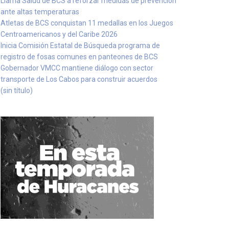
Llama Salud de BCS a reforzar medidas de prevención
ante altas temperaturas
Atletas de BCS conquistan 11 medallas en los Juegos
Centroamericanos y del Caribe 2026
Inicia Comisión Estatal de Búsqueda programa de
registro de fosas comunes en panteones de BCS
Gobernador VMCC mantiene diálogo con sector
transporte de Los Cabos para construir acuerdos
(sin título)