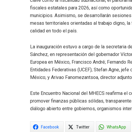
clave como la fiscalidad subnacional, el panorama
fiscales estatales para 2026, así como oportunid
municipios. Asimismo, se desarrollarán sesiones 
mesas territoriales orientadas al trabajo digno, l
calidad en todo el país.
La inauguración estuvo a cargo de la secretaria d
Sánchez, en representación del gobernador Vícto
Europea en México, Francisco André; Fernando Ren
Entidades Federativas (UCEF); Stefan Agne, jefe 
México; y Arivao Fanomezantsoa, director adjunto
Este Encuentro Nacional del MHECS reafirma el c
promover finanzas públicas sólidas, transparentes
diálogo abierto entre gobiernos, organismos inter
Facebook
Twitter
WhatsApp