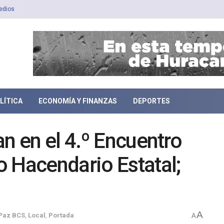
edios
LÍTICA
ECONOMÍA Y FINANZAS
DEPORTES
n en el 4.º Encuentro
 Hacendario Estatal;
A
Paz BCS
,
Local
,
Portada
A