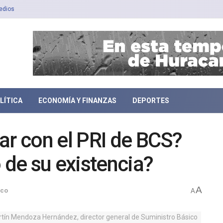
edios
LÍTICA
ECONOMÍA Y FINANZAS
DEPORTES
ar con el PRI de BCS?
 de su existencia?
A
ico
A