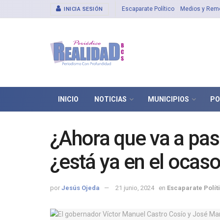
Escaparate Político
Medios y Rem
INICIA SESIÓN
INICIO
NOTICIAS
MUNICIPIOS
PO
¿Ahora que va a pas
¿está ya en el ocaso
por
Jesús Ojeda
21 junio, 2024
en
Escaparate Polít