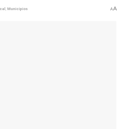
A
cal
,
Municipios
A