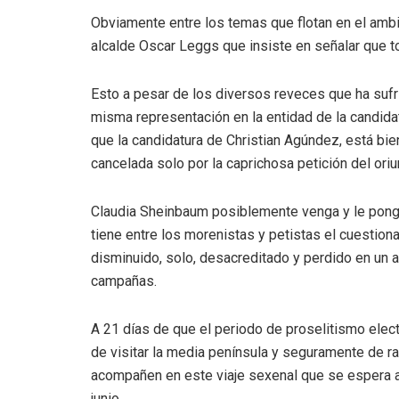
Obviamente entre los temas que flotan en el ambie
alcalde Oscar Leggs que insiste en señalar que t
Esto a pesar de los diversos reveces que ha sufri
misma representación en la entidad de la candid
que la candidatura de Christian Agúndez, está bie
cancelada solo por la caprichosa petición del oriu
Claudia Sheinbaum posiblemente venga y le ponga e
tiene entre los morenistas y petistas el cuestio
disminuido, solo, desacreditado y perdido en un a
campañas.
A 21 días de que el periodo de proselitismo elec
de visitar la media península y seguramente de rat
acompañen en este viaje sexenal que se espera ar
junio.