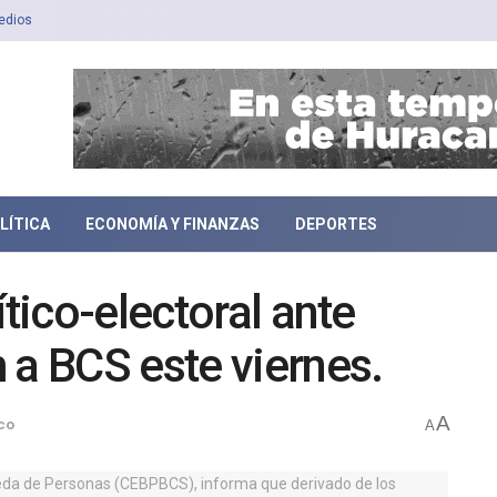
edios
LÍTICA
ECONOMÍA Y FINANZAS
DEPORTES
ítico-electoral ante
 a BCS este viernes.
A
co
A