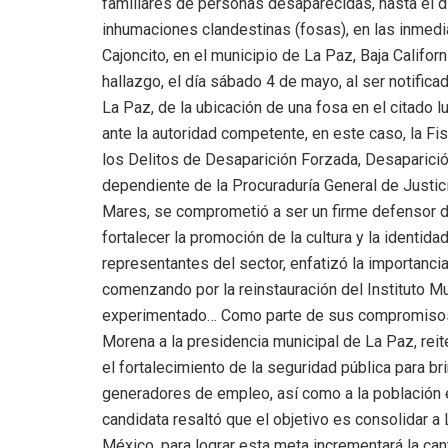
familiares de personas desaparecidas, hasta el d
inhumaciones clandestinas (fosas), en las inmedi
Cajoncito, en el municipio de La Paz, Baja Califor
hallazgo, el día sábado 4 de mayo, al ser notific
La Paz, de la ubicación de una fosa en el citado l
ante la autoridad competente, en este caso, la Fi
los Delitos de Desaparición Forzada, Desaparició
dependiente de la Procuraduría General de Justici
Mares, se comprometió a ser un firme defensor d
fortalecer la promoción de la cultura y la identid
representantes del sector, enfatizó la importancia
comenzando por la reinstauración del Instituto Mu
experimentado… Como parte de sus compromisos 
Morena a la presidencia municipal de La Paz, reit
el fortalecimiento de la seguridad pública para b
generadores de empleo, así como a la población en
candidata resaltó que el objetivo es consolidar
México, para lograr esta meta incrementará la can