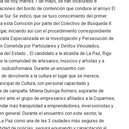
ía de hoy, martes 7 de mayo, se han localizado 8
aciones del bordo de contención que conduce al arroyo El
nia Sur. Se indicó, que se tuvo conocimiento del primer
ada esta Comisión por parte del Colectivo de Búsqueda X
ugar, iniciando así con el procedimiento correspondiente
scalía Especializada en la Investigación y Persecución de
n Cometida por Particulares y Delitos Vinculados,
a del Estado… El candidato a la alcaldía de La Paz, Rigo
e la comunidad de artesanos, músicos y artistas y a
ad sudcaliforniana. Durante un encuentro con
 de devolverle a la cultura el lugar que se merece,
nicipal de Cultura, con personal capacitado y
de campaña. Milena Quiroga Romero, aspirante de
eró ante el grupo de empresarios afiliados a la Coparmex,
rindar más tranquilidad a emprendedores, inversionistas y
 general. Durante el encuentro con este sector, la
 a La Paz como una de las 3 ciudades más seguras de
tidad de policías, seguirá equipando y capacitación al