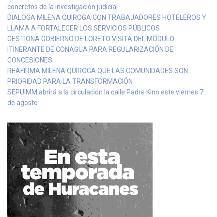
concretos de la investigación judicial
DIALOGA MILENA QUIROGA CON TRABAJADORES HOTELEROS Y
LLAMA A FORTALECER LOS SERVICIOS PÚBLICOS
GESTIONA GOBIERNO DE LORETO VISITA DEL MÓDULO
ITINERANTE DE CONAGUA PARA REGULARIZACIÓN DE
CONCESIONES
REAFIRMA MILENA QUIROGA QUE LAS COMUNIDADES SON
PRIORIDAD PARA LA TRANSFORMACIÓN
SEPUIMM abrirá a la circulación la calle Padre Kino este viernes 7
de agosto