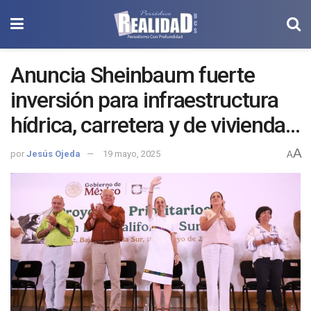
Anuncia Sheinbaum fuerte
inversión para infraestructura
hídrica, carretera y de vivienda
en BCS.
A
por
Jesús Ojeda
19 mayo, 2025
A