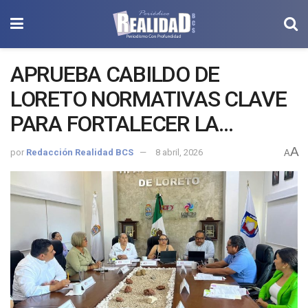
APRUEBA CABILDO DE
LORETO NORMATIVAS CLAVE
PARA FORTALECER LA
TRANSPARENCIA Y
A
por
Redacción Realidad BCS
8 abril, 2026
A
RENDICIÓN DE CUENTAS