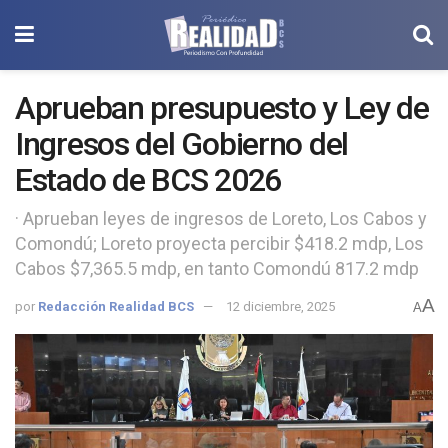
Aprueban presupuesto y Ley de
Ingresos del Gobierno del
Estado de BCS 2026
· Aprueban leyes de ingresos de Loreto, Los Cabos y
Comondú; Loreto proyecta percibir $418.2 mdp, Los
Cabos $7,365.5 mdp, en tanto Comondú 817.2 mdp
A
por
Redacción Realidad BCS
12 diciembre, 2025
A