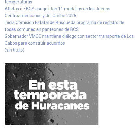
temperaturas
Atletas de BCS conquistan 11 medallas en los Juegos
Centroamericanos y del Caribe 2026
Inicia Comisión Estatal de Búsqueda programa de registro de
fosas comunes en panteones de BCS
Gobernador VMCC mantiene diálogo con sector transporte de Los
Cabos para construir acuerdos
(sin título)