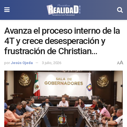
Avanza el proceso interno de la
4T y crece desesperación y
frustración de Christian
Agúndez al interior del PT.
A
por
Jesús Ojeda
3 julio, 2026
A