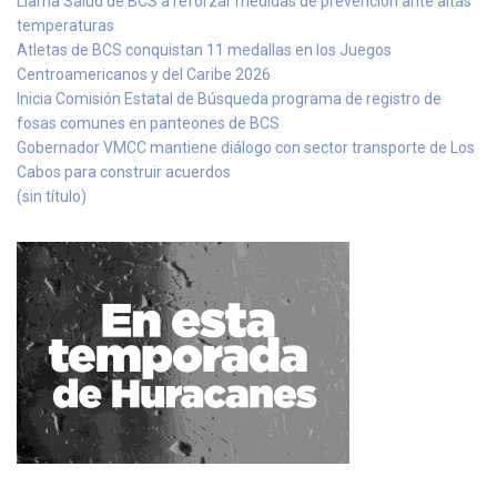
Llama Salud de BCS a reforzar medidas de prevención ante altas
temperaturas
Atletas de BCS conquistan 11 medallas en los Juegos
Centroamericanos y del Caribe 2026
Inicia Comisión Estatal de Búsqueda programa de registro de
fosas comunes en panteones de BCS
Gobernador VMCC mantiene diálogo con sector transporte de Los
Cabos para construir acuerdos
(sin título)