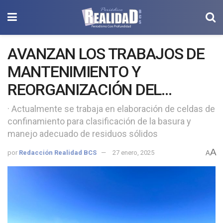
AVANZAN LOS TRABAJOS DE
MANTENIMIENTO Y
REORGANIZACIÓN DEL
BASURERO MUNICIPAL DE
· Actualmente se trabaja en elaboración de celdas de
confinamiento para clasificación de la basura y
LORETO
manejo adecuado de residuos sólidos
A
por
Redacción Realidad BCS
27 enero, 2025
A