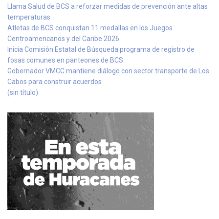
Llama Salud de BCS a reforzar medidas de prevención ante altas
temperaturas
Atletas de BCS conquistan 11 medallas en los Juegos
Centroamericanos y del Caribe 2026
Inicia Comisión Estatal de Búsqueda programa de registro de
fosas comunes en panteones de BCS
Gobernador VMCC mantiene diálogo con sector transporte de Los
Cabos para construir acuerdos
(sin título)