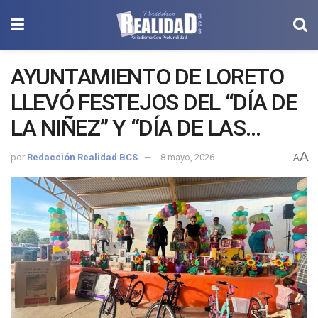
AYUNTAMIENTO DE LORETO
LLEVÓ FESTEJOS DEL “DÍA DE
LA NIÑEZ” Y “DÍA DE LAS
MADRES” A LAS
A
por
Redacción Realidad BCS
8 mayo, 2026
A
COMUNIDADES DE LIGÜÍ Y
ENSENADA BLANCA