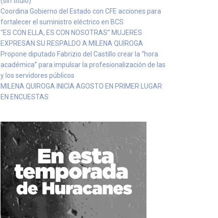
(sin título)
Coordina Gobierno del Estado con CFE acciones para
fortalecer el suministro eléctrico en BCS
“ES CON ELLA, ES CON NOSOTRAS” MUJERES
EXPRESAN SU RESPALDO A MILENA QUIROGA
Propone diputado Fabrizio del Castillo crear la “hora
académica” para impulsar la profesionalización de las
y los servidores públicos
MILENA QUIROGA INICIA AGOSTO EN PRIMER LUGAR
EN ENCUESTAS