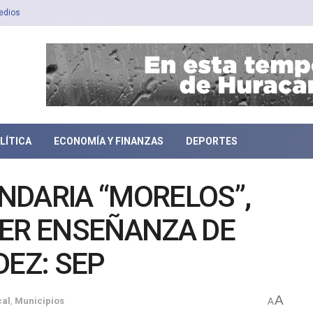
edios
LÍTICA
ECONOMÍA Y FINANZAS
DEPORTES
NDARIA “MORELOS”,
CER ENSEÑANZA DE
DEZ: SEP
A
cal
,
Municipios
A