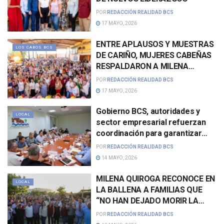
POR
REDACCIÓN REALIDAD BCS
17 MAYO, 2026
ENTRE APLAUSOS Y MUESTRAS
LOS CABOS BCS
DE CARIÑO, MUJERES CABEÑAS
RESPALDARON A MILENA
QUIROGA EN ENCUENTRO
POR
REDACCIÓN REALIDAD BCS
REALIZADO EN LOS CABOS
17 MAYO, 2026
Gobierno BCS, autoridades y
LOCAL
sector empresarial refuerzan
coordinación para garantizar
movilidad en Los Cabos
POR
REDACCIÓN REALIDAD BCS
14 MAYO, 2026
MILENA QUIROGA RECONOCE EN
LOCAL
LA BALLENA A FAMILIAS QUE
“NO HAN DEJADO MORIR LA
ESPERANZA”
POR
REDACCIÓN REALIDAD BCS