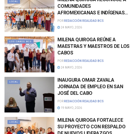
LOCAL
COMUNIDADES
AFROMEXICANAS E INDÍGENAS
COMO PARTE FUNDAMENTAL
POR
REDACCIÓN REALIDAD BCS
DE LOS CABOS
24 MAYO, 2026
MILENA QUIROGA REÚNE A
LOS CABOS BCS
MAESTRAS Y MAESTROS DE LOS
CABOS
POR
REDACCIÓN REALIDAD BCS
24 MAYO, 2026
INAUGURA OMAR ZAVALA
LOCAL
JORNADA DE EMPLEO EN SAN
JOSÉ DEL CABO
POR
REDACCIÓN REALIDAD BCS
19 MAYO, 2026
MILENA QUIROGA FORTALECE
LOCAL
SU PROYECTO CON RESPALDO
DE NUEVOS LIDERAZGOS