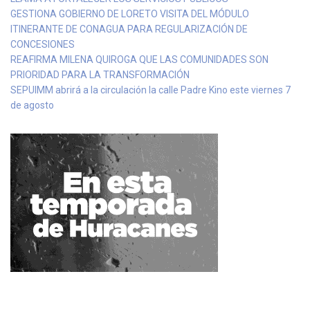
GESTIONA GOBIERNO DE LORETO VISITA DEL MÓDULO
ITINERANTE DE CONAGUA PARA REGULARIZACIÓN DE
CONCESIONES
REAFIRMA MILENA QUIROGA QUE LAS COMUNIDADES SON
PRIORIDAD PARA LA TRANSFORMACIÓN
SEPUIMM abrirá a la circulación la calle Padre Kino este viernes 7
de agosto