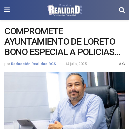
COMPROMETE
AYUNTAMIENTO DE LORETO
BONO ESPECIAL A POLICIAS
OPERATIVOS DEL MUNICIPIO:
A
por
Redacción Realidad BCS
14 julio, 2025
A
SECRETARIO GENERAL.