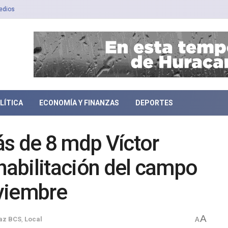
edios
LÍTICA
ECONOMÍA Y FINANZAS
DEPORTES
ás de 8 mdp Víctor
ehabilitación del campo
viembre
A
az BCS
,
Local
A