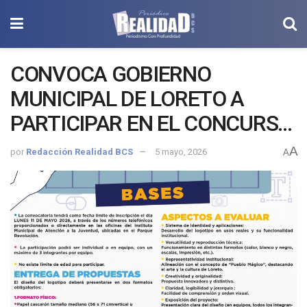
CONVOCA GOBIERNO
MUNICIPAL DE LORETO A
PARTICIPAR EN EL CONCURSO
PARA LA CREACIÓN DEL
A
por
Redacción Realidad BCS
5 mayo, 2026
A
LOGOTIPO DE LA SALA
“KUMUTU”