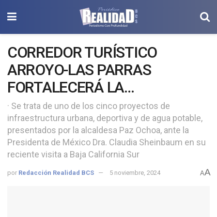
CORREDOR TURÍSTICO
ARROYO-LAS PARRAS
FORTALECERÁ LA
INFRAESTRUCTURA PARA LA
· Se trata de uno de los cinco proyectos de
infraestructura urbana, deportiva y de agua potable,
DIVERSIFICACIÓN DE LA
presentados por la alcaldesa Paz Ochoa, ante la
OFERTA TURÍSTICA DE
Presidenta de México Dra. Claudia Sheinbaum en su
LORETO: JUAN CARLOS
reciente visita a Baja California Sur
CASTAÑEDA DAVIS
A
por
Redacción Realidad BCS
5 noviembre, 2024
A