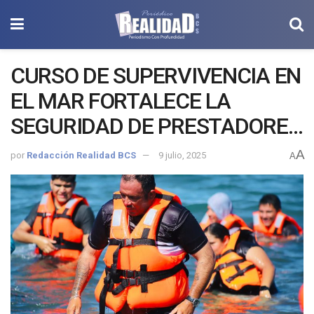
CURSO DE SUPERVIVENCIA EN
EL MAR FORTALECE LA
SEGURIDAD DE PRESTADORES
TURÍSTICOS EN LORETO: PAZ
A
por
Redacción Realidad BCS
9 julio, 2025
A
OCHOA AMADOR.