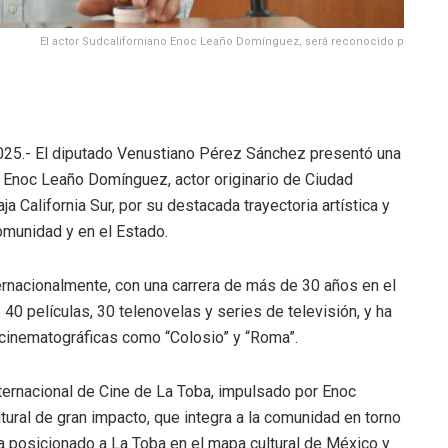
El actor Sudcaliforniano Enoc Leaño Domínguez, será reconocido p
2025.- El diputado Venustiano Pérez Sánchez presentó una
 de Enoc Leaño Domínguez, actor originario de Ciudad
 California Sur, por su destacada trayectoria artística y
omunidad y en el Estado.
ernacionalmente, con una carrera de más de 30 años en el
 40 películas, 30 telenovelas y series de televisión, y ha
 cinematográficas como “Colosio” y “Roma”.
nternacional de Cine de La Toba, impulsado por Enoc
ural de gran impacto, que integra a la comunidad en torno
 y ha posicionado a La Toba en el mapa cultural de México y