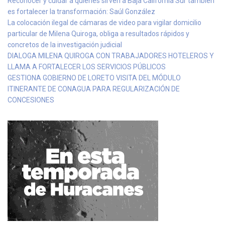
Reconocer y cuidar a quienes sirven a Baja California Sur también
es fortalecer la transformación: Saúl González
La colocación ilegal de cámaras de video para vigilar domicilio
particular de Milena Quiroga, obliga a resultados rápidos y
concretos de la investigación judicial
DIALOGA MILENA QUIROGA CON TRABAJADORES HOTELEROS Y
LLAMA A FORTALECER LOS SERVICIOS PÚBLICOS
GESTIONA GOBIERNO DE LORETO VISITA DEL MÓDULO
ITINERANTE DE CONAGUA PARA REGULARIZACIÓN DE
CONCESIONES