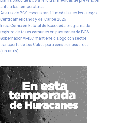
Llama Salud de BCS a reforzar medidas de prevención
ante altas temperaturas
Atletas de BCS conquistan 11 medallas en los Juegos
Centroamericanos y del Caribe 2026
Inicia Comisión Estatal de Búsqueda programa de
registro de fosas comunes en panteones de BCS
Gobernador VMCC mantiene diálogo con sector
transporte de Los Cabos para construir acuerdos
(sin título)