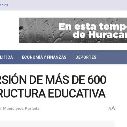
edios
LÍTICA
ECONOMÍA Y FINANZAS
DEPORTES
RSIÓN DE MÁS DE 600
RUCTURA EDUCATIVA
A
l
,
Municipios
,
Portada
A