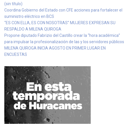
(sin título)
Coordina Gobierno del Estado con CFE acciones para fortalecer el
suministro eléctrico en BCS
“ES CON ELLA, ES CON NOSOTRAS” MUJERES EXPRESAN SU
RESPALDO A MILENA QUIROGA
Propone diputado Fabrizio del Castillo crear la “hora académica”
para impulsar la profesionalización de las y los servidores públicos
MILENA QUIROGA INICIA AGOSTO EN PRIMER LUGAR EN
ENCUESTAS