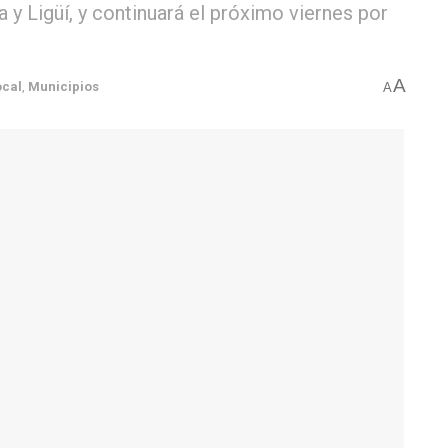
y Ligüí, y continuará el próximo viernes por
A
ocal
,
Municipios
A