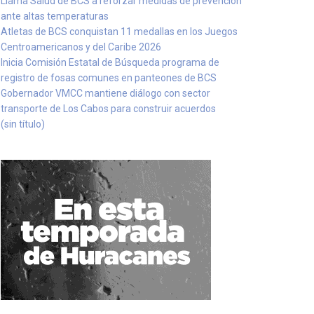
Llama Salud de BCS a reforzar medidas de prevención
ante altas temperaturas
Atletas de BCS conquistan 11 medallas en los Juegos
Centroamericanos y del Caribe 2026
Inicia Comisión Estatal de Búsqueda programa de
registro de fosas comunes en panteones de BCS
Gobernador VMCC mantiene diálogo con sector
transporte de Los Cabos para construir acuerdos
(sin título)