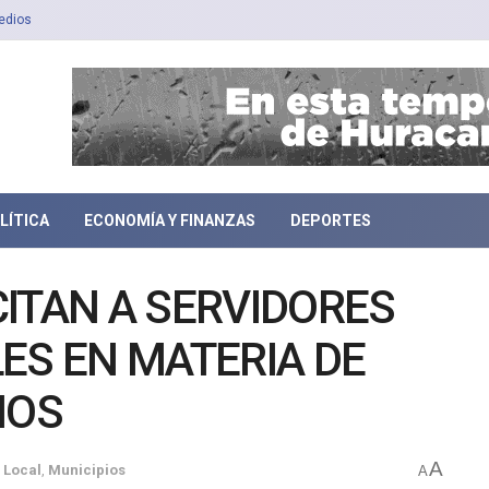
edios
LÍTICA
ECONOMÍA Y FINANZAS
DEPORTES
ITAN A SERVIDORES
ES EN MATERIA DE
NOS
A
Local
,
Municipios
A