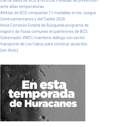
Llama Salud de BCS a reforzar medidas de prevención
ante altas temperaturas
Atletas de BCS conquistan 11 medallas en los Juegos
Centroamericanos y del Caribe 2026
Inicia Comisión Estatal de Búsqueda programa de
registro de fosas comunes en panteones de BCS
Gobernador VMCC mantiene diálogo con sector
transporte de Los Cabos para construir acuerdos
(sin título)