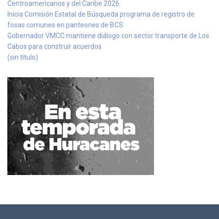
Centroamericanos y del Caribe 2026
Inicia Comisión Estatal de Búsqueda programa de registro de
fosas comunes en panteones de BCS
Gobernador VMCC mantiene diálogo con sector transporte de Los
Cabos para construir acuerdos
(sin título)