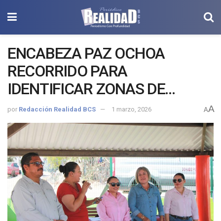
ENCABEZA PAZ OCHOA
RECORRIDO PARA
IDENTIFICAR ZONAS DE
RIESGO COMO PARTE DEL
A
por
Redacción Realidad BCS
1 marzo, 2026
A
PROGRAMA DE MANEJO DE
FUEGO