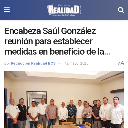
Encabeza Saúl González
reunión para establecer
medidas en beneficio de la
movilidad y el servicio del
A
por
Redacción Realidad BCS
12 mayo, 2025
A
transporte