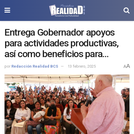
Entrega Gobernador apoyos
para actividades productivas,
así como beneficios para
mejorar la atención a la salud
A
por
Redacción Realidad BCS
13 febrero, 2025
A