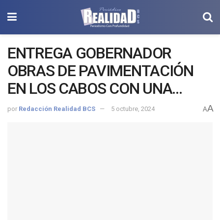
ENTREGA GOBERNADOR
OBRAS DE PAVIMENTACIÓN
EN LOS CABOS CON UNA
INVERSIÓN SUPERIOR A 57
A
por
Redacción Realidad BCS
5 octubre, 2024
A
MILLONES DE PESOS