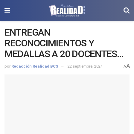
ENTREGAN
RECONOCIMIENTOS Y
MEDALLAS A 20 DOCENTES
DE BCS POR SU PRÁCTICA
A
por
Redacción Realidad BCS
22 septiembre, 2024
A
EDUCATIVA