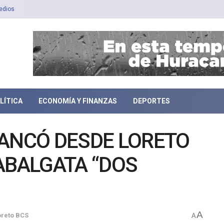
edios
LÍTICA
ECONOMÍA Y FINANZAS
DEPORTES
RANCÓ DESDE LORETO
ABALGATA “DOS
A
oreto BCS
A