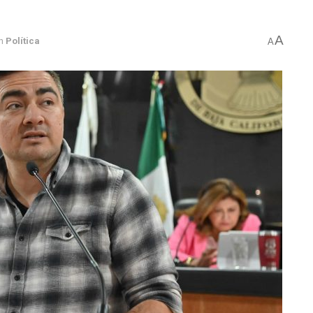
A
n
Política
A