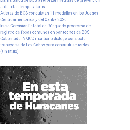
Llama Salud de BCS a reforzar medidas de prevención
ante altas temperaturas
Atletas de BCS conquistan 11 medallas en los Juegos
Centroamericanos y del Caribe 2026
Inicia Comisión Estatal de Búsqueda programa de
registro de fosas comunes en panteones de BCS
Gobernador VMCC mantiene diálogo con sector
transporte de Los Cabos para construir acuerdos
(sin título)