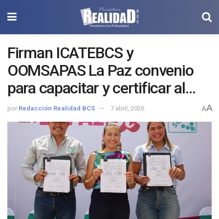
Firman ICATEBCS y
OOMSAPAS La Paz convenio
para capacitar y certificar al
personal operativo
A
por
Redacción Realidad BCS
7 abril, 2026
A