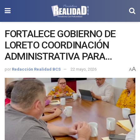
FORTALECE GOBIERNO DE
LORETO COORDINACIÓN
ADMINISTRATIVA PARA
SEGUIR IMPULSANDO
A
por
Redacción Realidad BCS
22 mayo, 2026
A
RESULTADOS A FAVOR DE LAS
FAMILIAS