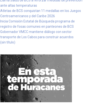
Llama Salud de BCS a reforzar medidas de prevención
ante altas temperaturas
Atletas de BCS conquistan 11 medallas en los Juegos
Centroamericanos y del Caribe 2026
Inicia Comisión Estatal de Búsqueda programa de
registro de fosas comunes en panteones de BCS
Gobernador VMCC mantiene diálogo con sector
transporte de Los Cabos para construir acuerdos
(sin título)