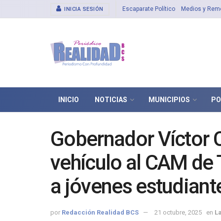
Escaparate Político
Medios y Rem
INICIA SESIÓN
INICIO
NOTICIAS
MUNICIPIOS
PO
Gobernador Víctor C
vehículo al CAM de
a jóvenes estudiant
por
Redacción Realidad BCS
21 octubre, 2025
en
L