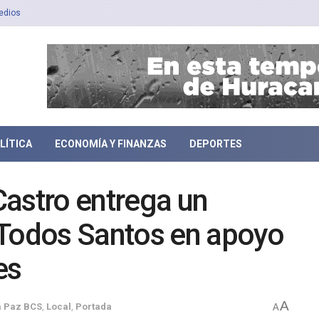
edios
LÍTICA
ECONOMÍA Y FINANZAS
DEPORTES
astro entrega un
 Todos Santos en apoyo
es
A
a Paz BCS
,
Local
,
Portada
A