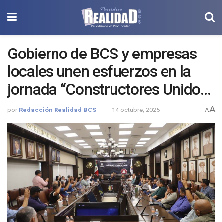
Gobierno de BCS y empresas
locales unen esfuerzos en la
jornada “Constructores Unidos
por Sudcalifornia”
A
por
Redacción Realidad BCS
14 octubre, 2025
A