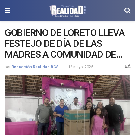
GOBIERNO DE LORETO LLEVA
FESTEJO DE DÍA DE LAS
MADRES A COMUNIDAD DE
SAN JAVIER
A
por
Redacción Realidad BCS
12 mayo, 2025
A