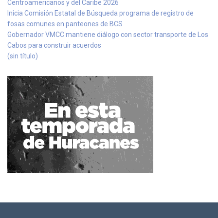
Centroamericanos y del Caribe 2026
Inicia Comisión Estatal de Búsqueda programa de registro de
fosas comunes en panteones de BCS
Gobernador VMCC mantiene diálogo con sector transporte de Los
Cabos para construir acuerdos
(sin título)