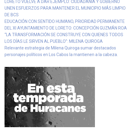
LORETO VUELVE A DAR EJEMPLO: CIUDADANÍA Y GOBIERNO
UNEN ESFUERZOS PARA MANTENER EL MUNICIPIO MÁS LIMPIO
DE BCS
EDUCACIÓN CON SENTIDO HUMANO, PRIORIDAD PERMANENTE
DEL XI AYUNTAMIENTO DE LORETO: CONCEPCIÓN GUZMÁN ROA
“LA TRANSFORMACIÓN SE CONSTRUYE CON QUIENES TODOS
LOS DÍAS LE SIRVEN AL PUEBLO”: MILENA QUIROGA
Relevante estrategia de Milena Quiroga sumar destacados
personajes políticos en Los Cabos la mantienen a la cabeza.