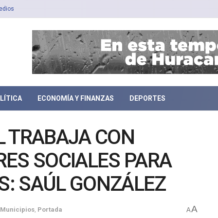
edios
LÍTICA
ECONOMÍA Y FINANZAS
DEPORTES
L TRABAJA CON
RES SOCIALES PARA
: SAÚL GONZÁLEZ
A
Municipios
,
Portada
A