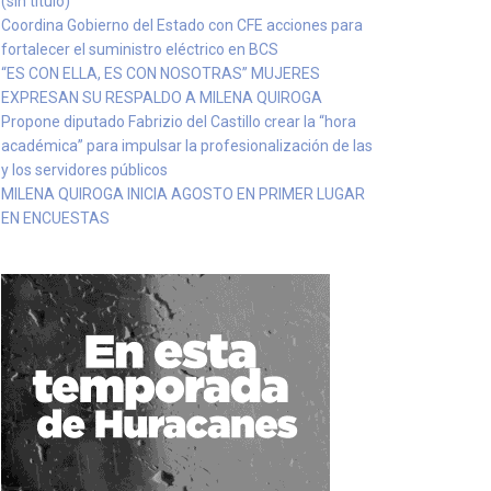
(sin título)
Coordina Gobierno del Estado con CFE acciones para
fortalecer el suministro eléctrico en BCS
“ES CON ELLA, ES CON NOSOTRAS” MUJERES
EXPRESAN SU RESPALDO A MILENA QUIROGA
Propone diputado Fabrizio del Castillo crear la “hora
académica” para impulsar la profesionalización de las
y los servidores públicos
MILENA QUIROGA INICIA AGOSTO EN PRIMER LUGAR
EN ENCUESTAS