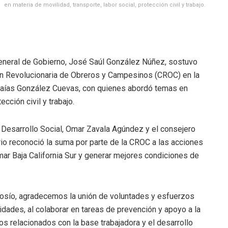
en materia de movilidad, transporte, labor social, protección civil y trabajo.
 General de Gobierno, José Saúl González Núñez, sostuvo
ón Revolucionaria de Obreros y Campesinos (CROC) en la
 Isaías González Cuevas, con quienes abordó temas en
ección civil y trabajo.
y Desarrollo Social, Omar Zavala Agúndez y el consejero
rio reconoció la suma por parte de la CROC a las acciones
mar Baja California Sur y generar mejores condiciones de
osío, agradecemos la unión de voluntades y esfuerzos
idades, al colaborar en tareas de prevención y apoyo a la
s relacionados con la base trabajadora y el desarrollo