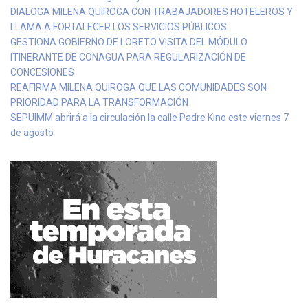
DIALOGA MILENA QUIROGA CON TRABAJADORES HOTELEROS Y
LLAMA A FORTALECER LOS SERVICIOS PÚBLICOS
GESTIONA GOBIERNO DE LORETO VISITA DEL MÓDULO
ITINERANTE DE CONAGUA PARA REGULARIZACIÓN DE
CONCESIONES
REAFIRMA MILENA QUIROGA QUE LAS COMUNIDADES SON
PRIORIDAD PARA LA TRANSFORMACIÓN
SEPUIMM abrirá a la circulación la calle Padre Kino este viernes 7
de agosto