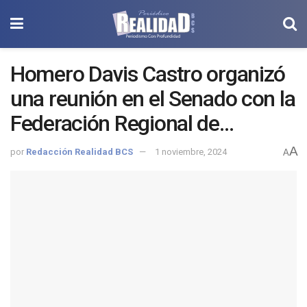
Homero Davis Castro organizó
una reunión en el Senado con la
Federación Regional de
Sociedades Cooperativas
A
por
Redacción Realidad BCS
1 noviembre, 2024
A
Pesqueras (FEDECOP) y
miembros de las comisiones de
Pesca y Hacienda del Senado