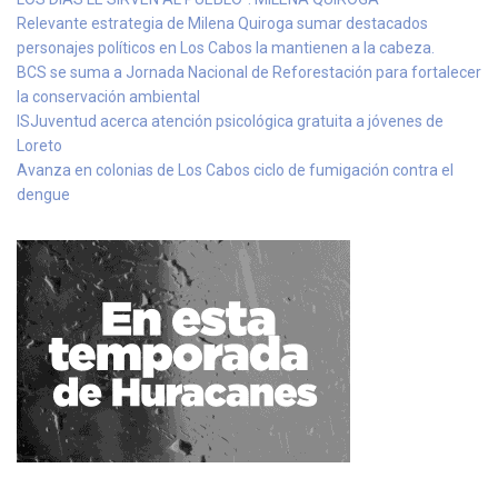
Relevante estrategia de Milena Quiroga sumar destacados
personajes políticos en Los Cabos la mantienen a la cabeza.
BCS se suma a Jornada Nacional de Reforestación para fortalecer
la conservación ambiental
ISJuventud acerca atención psicológica gratuita a jóvenes de
Loreto
Avanza en colonias de Los Cabos ciclo de fumigación contra el
dengue