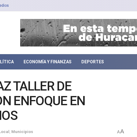
edios
LÍTICA
ECONOMÍA Y FINANZAS
DEPORTES
AZ TALLER DE
ON ENFOQUE EN
NOS
A
Local
,
Municipios
A