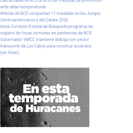
Llama Salud de BCS a reforzar medidas de prevención
ante altas temperaturas
Atletas de BCS conquistan 11 medallas en los Juegos
Centroamericanos y del Caribe 2026
Inicia Comisión Estatal de Búsqueda programa de
registro de fosas comunes en panteones de BCS
Gobernador VMCC mantiene diálogo con sector
transporte de Los Cabos para construir acuerdos
(sin título)