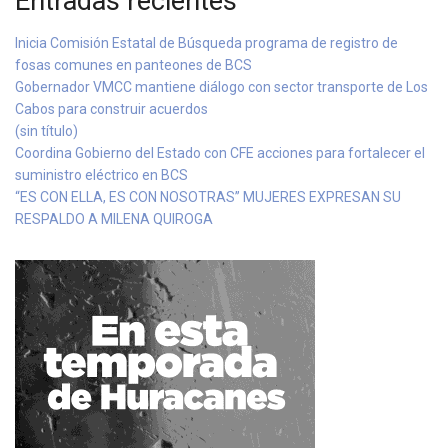
Entradas recientes
Inicia Comisión Estatal de Búsqueda programa de registro de
fosas comunes en panteones de BCS
Gobernador VMCC mantiene diálogo con sector transporte de Los
Cabos para construir acuerdos
(sin título)
Coordina Gobierno del Estado con CFE acciones para fortalecer el
suministro eléctrico en BCS
“ES CON ELLA, ES CON NOSOTRAS” MUJERES EXPRESAN SU
RESPALDO A MILENA QUIROGA