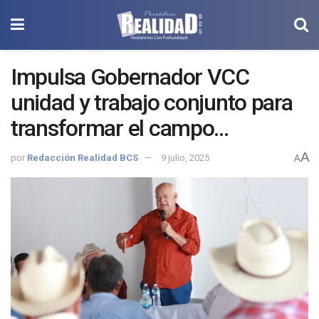
Impulsa Gobernador VCC
unidad y trabajo conjunto para
transformar el campo
sudcaliforniano
A
por
Redacción Realidad BCS
9 julio, 2025
A