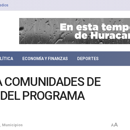
edios
LÍTICA
ECONOMÍA Y FINANZAS
DEPORTES
A COMUNIDADES DE
 DEL PROGRAMA
A
l
,
Municipios
A