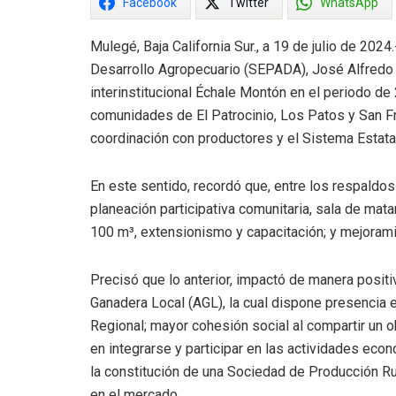
Facebook
Twitter
WhatsApp
Mulegé, Baja California Sur., a 19 de julio de 2024.
Desarrollo Agropecuario (SEPADA), José Alfredo 
interinstitucional Échale Montón en el periodo d
comunidades de El Patrocinio, Los Patos y San Fr
coordinación con productores y el Sistema Estatal 
En este sentido, recordó que, entre los respaldos
planeación participativa comunitaria, sala de mat
100 m³, extensionismo y capacitación; y mejorami
Precisó que lo anterior, impactó de manera positi
Ganadera Local (AGL), la cual dispone presencia 
Regional; mayor cohesión social al compartir un 
en integrarse y participar en las actividades ec
la constitución de una Sociedad de Producción Rur
en el mercado.