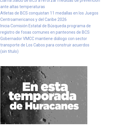
Llama Salud de BCS a reforzar medidas de prevención
ante altas temperaturas
Atletas de BCS conquistan 11 medallas en los Juegos
Centroamericanos y del Caribe 2026
Inicia Comisión Estatal de Búsqueda programa de
registro de fosas comunes en panteones de BCS
Gobernador VMCC mantiene diálogo con sector
transporte de Los Cabos para construir acuerdos
(sin título)